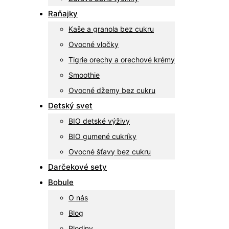
Raňajky
Kaše a granola bez cukru
Ovocné vločky
Tigrie orechy a orechové krémy
Smoothie
Ovocné džemy bez cukru
Detský svet
BIO detské výživy
BIO gumené cukríky
Ovocné šťavy bez cukru
Darčekové sety
Bobule
O nás
Blog
Plodiny