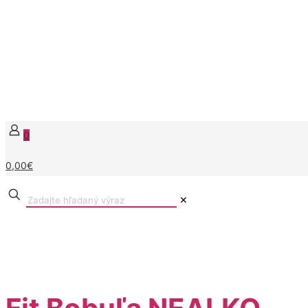
0
0,00€
✕