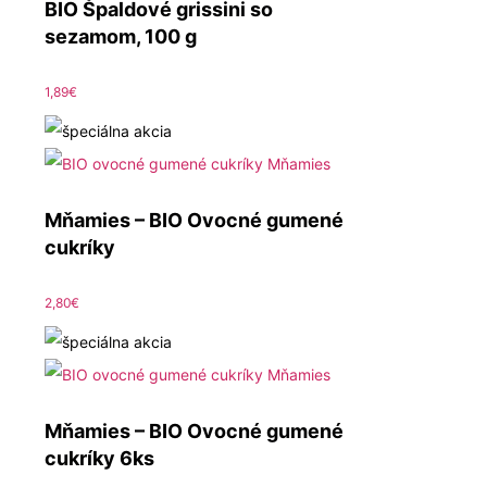
BIO Špaldové grissini so
sezamom, 100 g
1,89
€
Mňamies – BIO Ovocné gumené
cukríky
2,80
€
Mňamies – BIO Ovocné gumené
cukríky 6ks