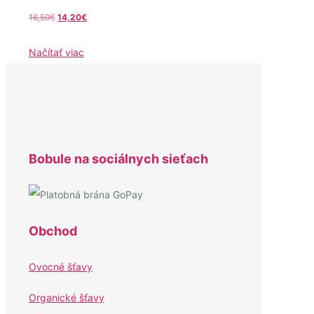
16,50
€
Pôvodná
14,20
€
Aktuálna
cena
cena
Načítať viac
bola:
je:
16,50€.
14,20€.
Bobule na sociálnych sieťach
Obchod
Ovocné šťavy
Organické šťavy