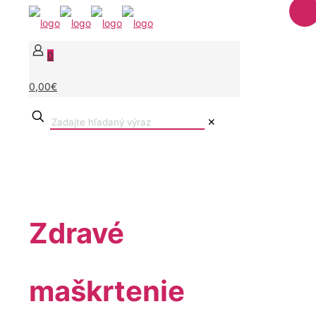
0
0,00€
✕
Zdravé
maškrtenie