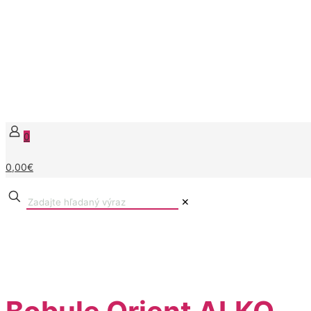
0
0,00€
✕