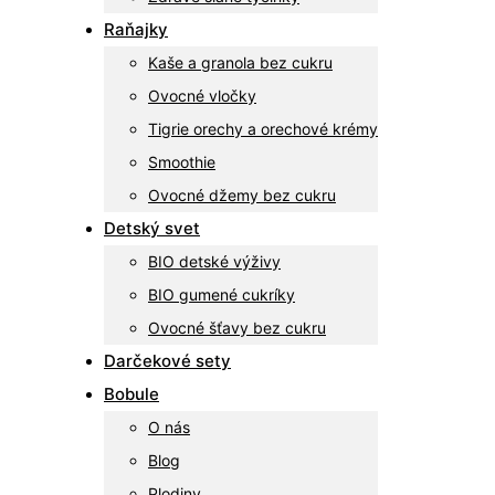
Raňajky
Kaše a granola bez cukru
Ovocné vločky
Tigrie orechy a orechové krémy
Smoothie
Ovocné džemy bez cukru
Detský svet
BIO detské výživy
BIO gumené cukríky
Ovocné šťavy bez cukru
Darčekové sety
Bobule
O nás
Blog
Plodiny