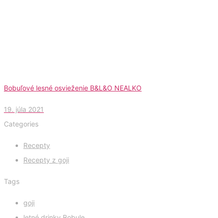
Bobuľové lesné osvieženie B&L&O NEALKO
19. júla 2021
Categories
Recepty
Recepty z goji
Tags
goji
letné drinky Bobule