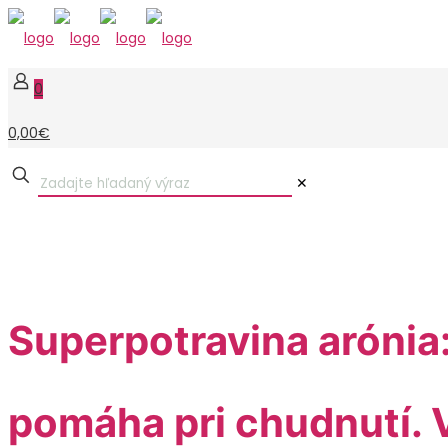
0
0,00€
✕
Superpotravina arónia:
pomáha pri chudnutí. 