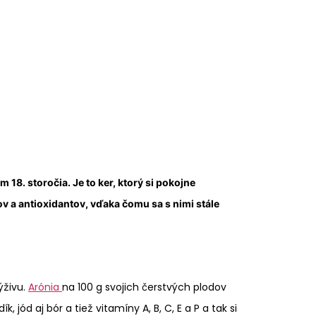
18. storočia. Je to ker, ktorý si pokojne
v a antioxidantov, vďaka čomu sa s nimi stále
ýživu.
Arónia
na 100 g svojich čerstvých plodov
, jód aj bór a tiež vitamíny A, B, C, E a P a tak si