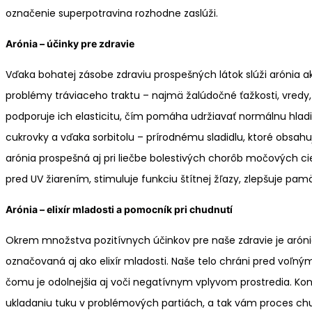
označenie superpotravina rozhodne zaslúži.
Arónia – účinky pre zdravie
Vďaka bohatej zásobe zdraviu prospešných látok slúži arónia a
problémy tráviaceho traktu – najmä žalúdočné ťažkosti, vredy, hna
podporuje ich elasticitu, čím pomáha udržiavať normálnu hladin
cukrovky a vďaka sorbitolu – prírodnému sladidlu, ktoré obsahu
arónia prospešná aj pri liečbe bolestivých chorôb močových cie
pred UV žiarením, stimuluje funkciu štítnej žľazy, zlepšuje pam
Arónia – elixír mladosti a pomocník pri chudnutí
Okrem množstva pozitívnych účinkov pre naše zdravie je arónia
označovaná aj ako elixír mladosti. Naše telo chráni pred voľný
čomu je odolnejšia aj voči negatívnym vplyvom prostredia. Konz
ukladaniu tuku v problémových partiách, a tak vám proces chu