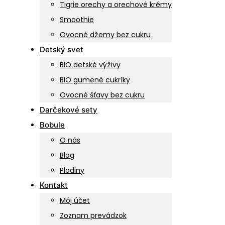
Tigrie orechy a orechové krémy
Smoothie
Ovocné džemy bez cukru
Detský svet
BIO detské výživy
BIO gumené cukríky
Ovocné šťavy bez cukru
Darčekové sety
Bobule
O nás
Blog
Plodiny
Kontakt
Môj účet
Zoznam prevádzok