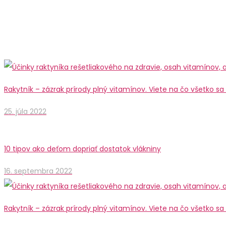
Rakytník – zázrak prírody plný vitamínov. Viete na čo všetko s
25. júla 2022
10 tipov ako deťom dopriať dostatok vlákniny
16. septembra 2022
Rakytník – zázrak prírody plný vitamínov. Viete na čo všetko s