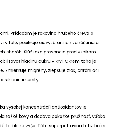
bami. Príkladom je rakovina hrubého čreva a
i v tele, posilňuje cievy, bráni ich zanášaniu a
ych chorôb. Slúži ako prevencia pred vznikom
ilizovať hladinu cukru v krvi. Okrem toho je
. Zmierňuje migrény, zlepšuje zrak, chráni oči
posilnenie imunity.
a vysokej koncentrácií antioxidantov je
 tela ťažké kovy a dodáva pokožke pružnosť, vďaka
 to kilo navyše. Táto superpotravina totiž bráni