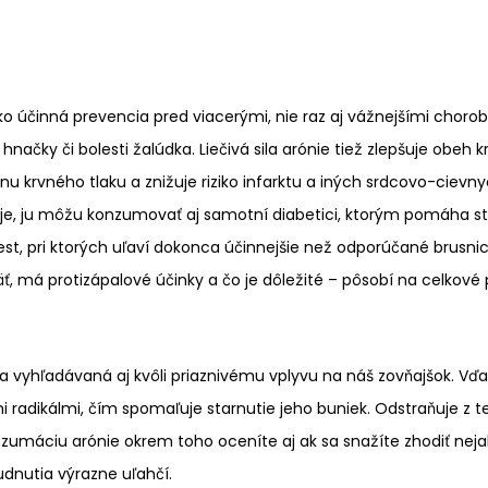
ko účinná prevencia pred viacerými, nie raz aj vážnejšími choro
čky či bolesti žalúdka. Liečivá sila arónie tiež zlepšuje obeh krv
u krvného tlaku a znižuje riziko infarktu a iných srdcovo-cievn
je, ju môžu konzumovať aj samotní diabetici, ktorým pomáha stab
st, pri ktorých uľaví dokonca účinnejšie než odporúčané brusnice
äť, má protizápalové účinky a čo je dôležité – pôsobí na celkové 
 vyhľadávaná aj kvôli priaznivému vplyvu na náš zovňajšok. Vďak
mi radikálmi, čím spomaľuje starnutie jeho buniek. Odstraňuje z
umáciu arónie okrem toho oceníte aj ak sa snažíte zhodiť nejaké
dnutia výrazne uľahčí.