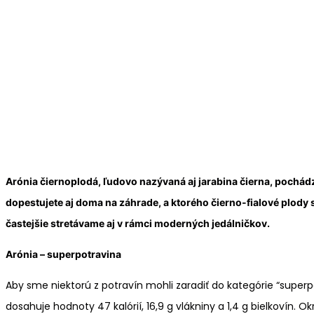
Arónia čiernoplodá, ľudovo nazývaná aj jarabina čierna, pochádza
dopestujete aj doma na záhrade, a ktorého čierno-fialové plody
častejšie stretávame aj v rámci moderných jedálničkov.
Arónia – superpotravina
Aby sme niektorú z potravín mohli zaradiť do kategórie “super
dosahuje hodnoty 47 kalórií, 16,9 g vlákniny a 1,4 g bielkovín. Okr