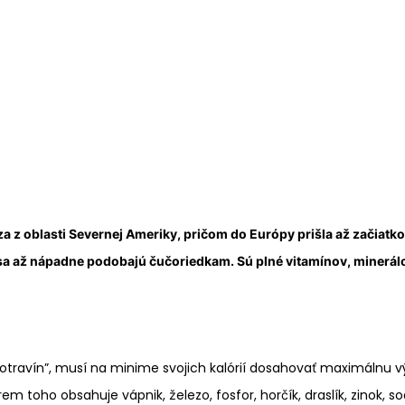
 z oblasti Severnej Ameriky, pričom do Európy prišla až začiatkom 
 sa až nápadne podobajú čučoriedkam. Sú plné vitamínov, minerálo
potravín”, musí na minime svojich kalórií dosahovať maximálnu v
em toho obsahuje vápnik, železo, fosfor, horčík, draslík, zinok, sodík