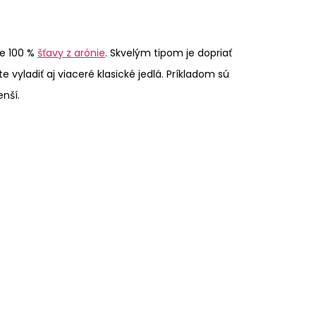
be 100 %
šťavy z arónie
. Skvelým tipom je dopriať
vyladiť aj viaceré klasické jedlá. Príkladom sú
nší.