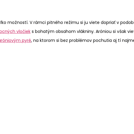
ľko možností. V rámci pitného režimu si ju viete dopriať v podo
ocných vločiek
s bohatým obsahom vlákniny. Aróniou si však viete 
aróniovým pyré
, na ktorom si bez problémov pochutia aj tí najme