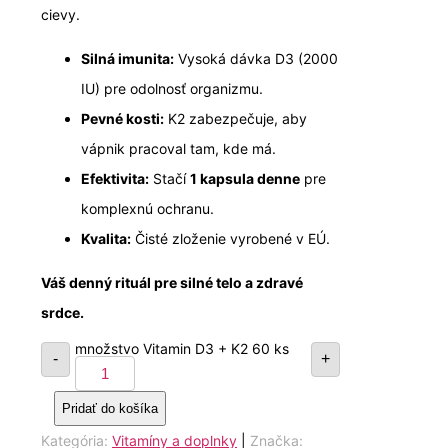
cievy.
Silná imunita:
Vysoká dávka D3 (2000
IU) pre odolnosť organizmu.
Pevné kosti:
K2 zabezpečuje, aby
vápnik pracoval tam, kde má.
Efektivita:
Stačí
1 kapsula denne
pre
komplexnú ochranu.
Kvalita:
Čisté zloženie vyrobené v EÚ.
Váš denný rituál pre silné telo a zdravé
srdce.
množstvo Vitamin D3 + K2 60 ks
-
+
Pridať do košíka
Kategória:
Vitamíny a doplnky
|
Značka: