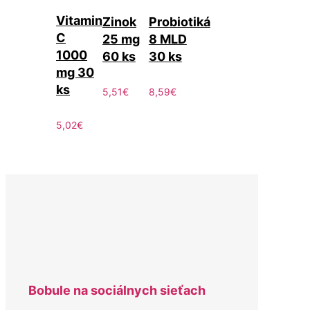
Vitamin
Zinok
Probiotiká
C
25 mg
8 MLD
1000
60 ks
30 ks
mg 30
ks
5,51
€
8,59
€
5,02
€
Bobule na sociálnych sieťach