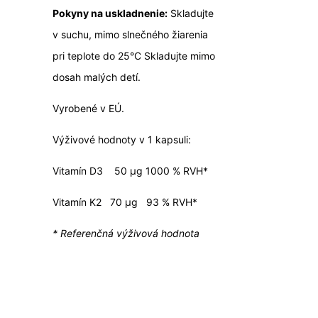
Pokyny na uskladnenie:
Skladujte
v suchu, mimo slnečného žiarenia
pri teplote do 25°C Skladujte mimo
dosah malých detí.
Vyrobené v EÚ.
Výživové hodnoty v 1 kapsuli:
Vitamín D3
50
μ
g
1000 % RVH*
Vitamín K2
70
μ
g
93 % RVH*
* Referenčná výživová hodnota