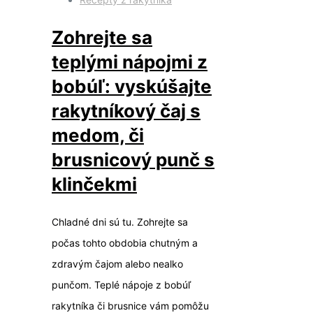
Zohrejte sa
teplými nápojmi z
bobúľ: vyskúšajte
rakytníkový čaj s
medom, či
brusnicový punč s
klinčekmi
Chladné dni sú tu. Zohrejte sa
počas tohto obdobia chutným a
zdravým čajom alebo nealko
punčom. Teplé nápoje z bobúľ
rakytníka či brusnice vám pomôžu