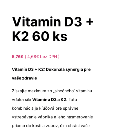
Vitamin D3 +
K2 60 ks
5,76
€
(
4,68
€
bez DPH )
Vitamín D3 + K2: Dokonalá synergia pre
vaše zdravie
Získajte maximum zo „slnečného“ vitamínu
vďaka sile
Vitamínu D3 a K2
. Táto
kombinácia je kľúčová pre správne
vstrebávanie vápnika a jeho nasmerovanie
priamo do kostí a zubov, čím chráni vaše