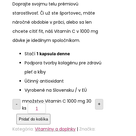
Doprajte svojmu telu prémiovú
starostlivosť. Či už ste športovec, máte
náročné obdobie v práci, alebo sa len
chcete cítiť fit, náš Vitamín C v 1000 mg
dávke je ideálnym spoločníkom.
Stačí
1 kapsula denne
Podpora tvorby kolagénu pre zdravú
pleť a kĺby
Účinný antioxidant
Vyrobené na Slovensku / v EÚ
množstvo Vitamin C 1000 mg 30
-
+
ks
Pridať do košíka
Kategória:
Vitamíny a doplnky
|
Značka: