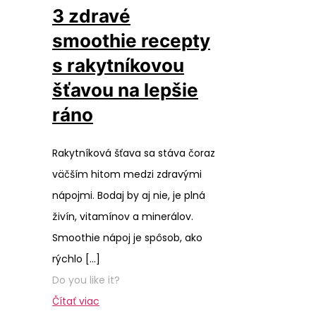
3 zdravé
smoothie recepty
s rakytníkovou
šťavou na lepšie
ráno
Rakytníková šťava sa stáva čoraz
väčším hitom medzi zdravými
nápojmi. Bodaj by aj nie, je plná
živín, vitamínov a minerálov.
Smoothie nápoj je spôsob, ako
rýchlo
[…]
Do you like it?
Čítať viac