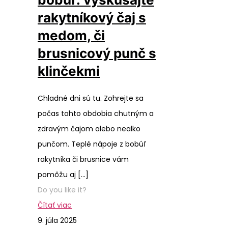
rakytníkový čaj s
medom, či
brusnicový punč s
klinčekmi
Chladné dni sú tu. Zohrejte sa
počas tohto obdobia chutným a
zdravým čajom alebo nealko
punčom. Teplé nápoje z bobúľ
rakytníka či brusnice vám
pomôžu aj
[…]
Do you like it?
Čítať viac
9. júla 2025