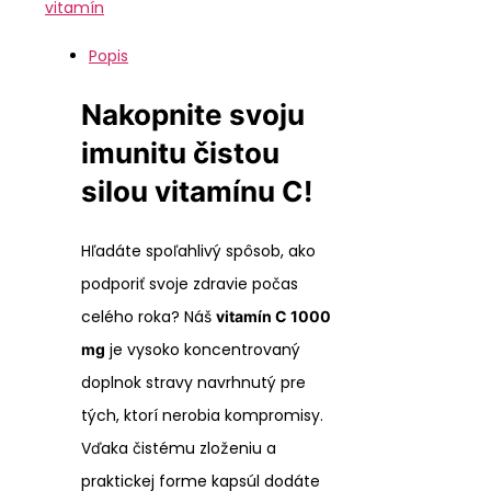
vitamín
Popis
Nakopnite svoju
imunitu čistou
silou vitamínu C!
Hľadáte spoľahlivý spôsob, ako
podporiť svoje zdravie počas
celého roka? Náš
v
itamín C 1000
je vysoko koncentrovaný
mg
doplnok stravy navrhnutý pre
tých, ktorí nerobia kompromisy.
Vďaka čistému zloženiu a
praktickej forme kapsúl dodáte