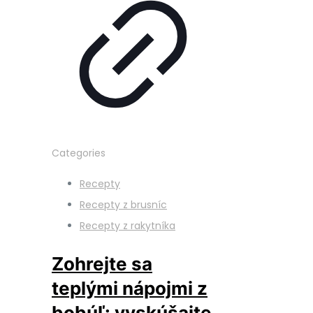
Categories
Recepty
Recepty z brusníc
Recepty z rakytníka
Zohrejte sa
teplými nápojmi z
bobúľ: vyskúšajte