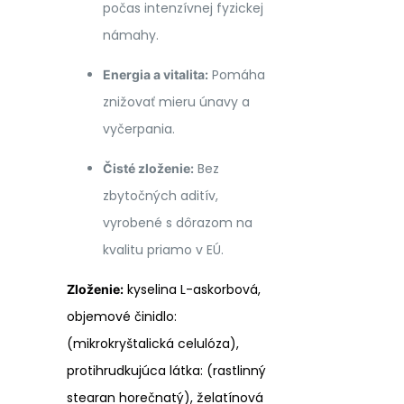
počas intenzívnej fyzickej
námahy.
Pomáha
Energia a vitalita:
znižovať mieru únavy a
vyčerpania.
Bez
Čisté zloženie:
zbytočných aditív,
vyrobené s dôrazom na
kvalitu priamo v EÚ.
kyselina L-askorbová,
Zloženie:
objemové činidlo:
(mikrokryštalická celulóza),
protihrudkujúca látka: (rastlinný
stearan horečnatý), želatínová