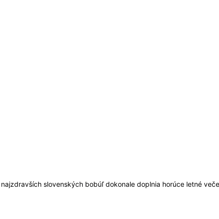
z najzdravších slovenských bobúľ dokonale doplnia horúce letné več