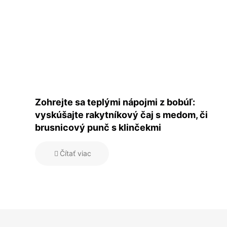
Zohrejte sa teplými nápojmi z bobúľ:
vyskúšajte rakytníkový čaj s medom, či
brusnicový punč s klinčekmi
Čítať viac