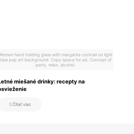
Women hand holding glass with margarita cocktail on light
blue pop art background. Copy space for ad. Concept of
party, relax, alcohol.
Letné miešané drinky: recepty na
osvieženie
Čítať viac