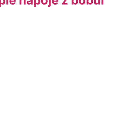
plé nápoje z bobúľ