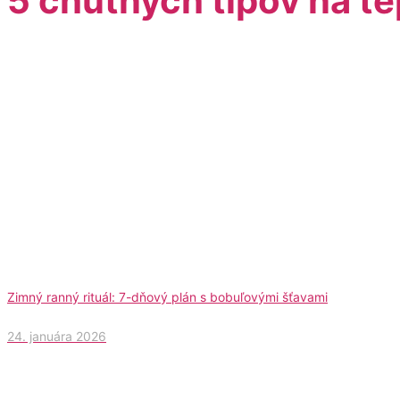
5 chutných tipov na te
Zimný ranný rituál: 7-dňový plán s bobuľovými šťavami
24. januára 2026