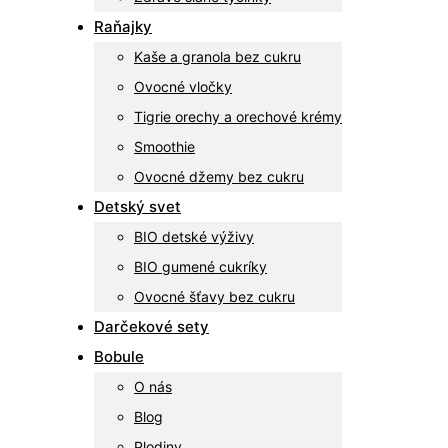
Raňajky
Kaše a granola bez cukru
Ovocné vločky
Tigrie orechy a orechové krémy
Smoothie
Ovocné džemy bez cukru
Detský svet
BIO detské výživy
BIO gumené cukríky
Ovocné šťavy bez cukru
Darčekové sety
Bobule
O nás
Blog
Plodiny