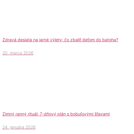
Zdravá desiata na jarné výlety: čo zbaliť deťom do batoha?
20. marca 2026
Zimný ranný rituál: 7-dňový plán s bobuľovými šťavami
24. januára 2026