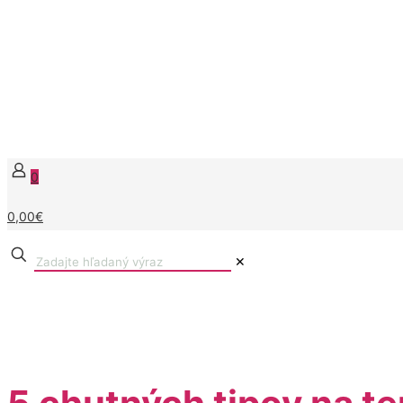
0
0,00€
✕