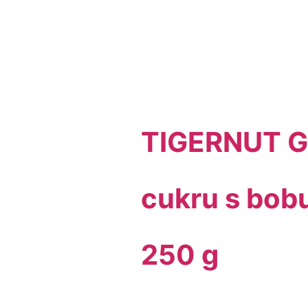
TIGERNUT G
cukru s bob
250 g