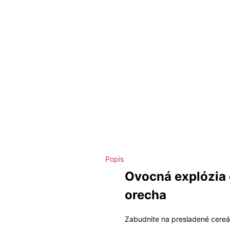
Popis
Ovocná explózia c
orecha
Zabudnite na presladené cereá