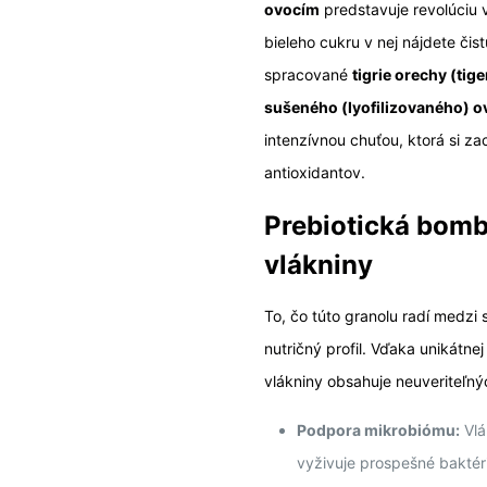
ovocím
predstavuje revolúciu 
bieleho cukru v nej nájdete čis
spracované
tigrie orechy (tig
sušeného (lyofilizovaného) o
intenzívnou chuťou, ktorá si 
antioxidantov.
Prebiotická bomb
vlákniny
To, čo túto granolu radí medzi 
nutričný profil. Vďaka unikátne
vlákniny obsahuje neuveriteľn
Podpora mikrobiómu:
Vlá
vyživuje prospešné baktér