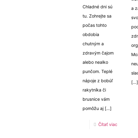
Chladné dni sú
a z
tu. Zohrejte sa
svo
počas tohto
pod
obdobia
zdr
chutným a
org
zdravým čajom
Mo
alebo nealko
neu
punčom. Teplé
sla
nápoje z bobúľ
[…]
rakytníka či
brusnice vám
pomôžu aj
[…]
Čítať viac