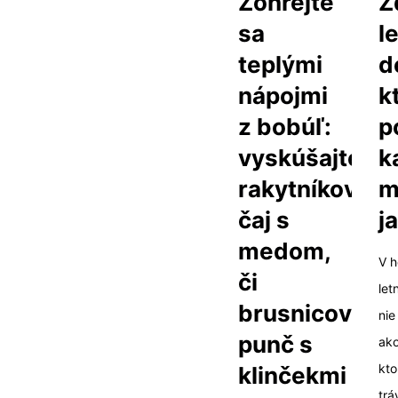
Zohrejte
Z
sa
l
teplými
d
nápojmi
k
z bobúľ:
p
vyskúšajte
k
rakytníkový
m
čaj s
j
medom,
V h
či
let
brusnicový
nie
punč s
ako
kto
klinčekmi
trá