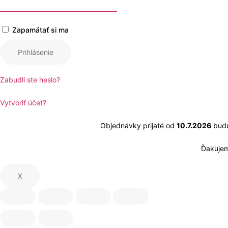
Zapamätať si ma
Prihlásenie
Zabudli ste heslo?
Vytvoriť účet?
Objednávky prijaté od
10.7.2026
budú
Ďakujem
X