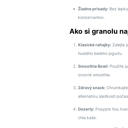
Žiadne prísady:
Bez lepku
konzervantov.
Ako si granolu na
Klasické raňajky:
Zalejte 
hustého bieleho jogurtu.
Smoothie Bowl:
Použite j
ovocné smoothie.
Zdravý snack:
Chrumkajte 
alternatívu sladkostí poča
Dezerty:
Posypte ňou tvar
chia kaše.