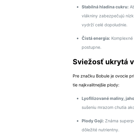
Stabilná hladina cukru:
Ab
vlákniny zabezpečujú nízky
vydrží celé dopoludnie.
Čistá energia:
Komplexné s
postupne.
Sviežosť ukrytá 
Pre značku Bobule je ovocie prio
tie najkvalitnejšie plody:
Lyofilizované maliny, jah
sušeniu mrazom chutia ako
Plody Goji:
Známa superpot
dôležité nutrientny.