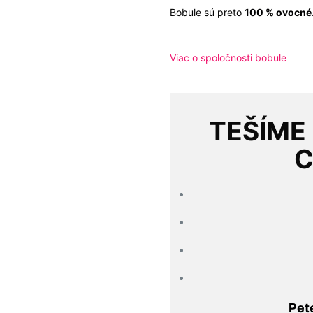
Bobule sú preto
100 % ovocné
Viac o spoločnosti bobule
TEŠÍME
C
Pet