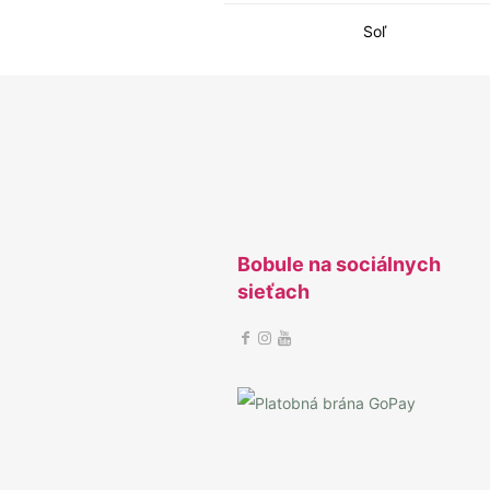
Energia
Tuky
– z toho nasýtené mastné kyseli
Sacharidy
– z toho cukry
Bielkoviny
Soľ