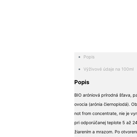
ALE 
Popis
Výživové údaje na 100ml
Popis
BIO aróniová prírodná šťava, p
ovocia (arónia čiernoplodá). O
not from concentrate, nie je v
pri odporúčanej teplote 5 až 
žiarením a mrazom. Po otvoren