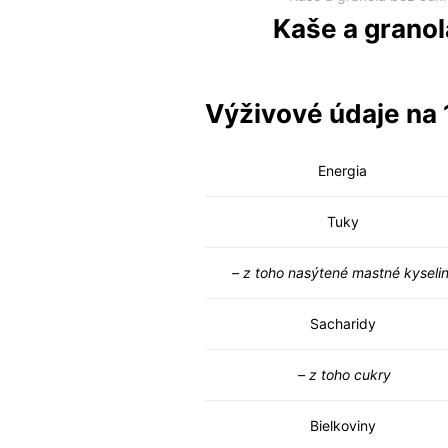
Bio Gumené c
Vitamíny a d
Tigrie orech
Zdravé slané
Kaše a grano
Výživové údaje na 