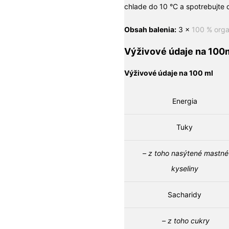
chlade do 10 °C a spotrebujte d
Obsah balenia:
3 x
100 % orga
Výživové údaje na 100
Výživové údaje na 100 ml
Energia
Tuky
– z toho nasýtené mastné
kyseliny
Sacharidy
– z toho cukry