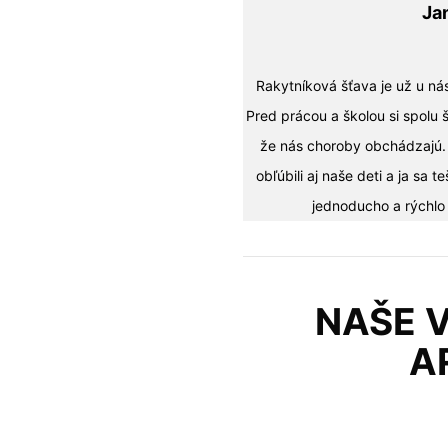
Ja
Rakytníková šťava je už u 
Pred prácou a školou si spolu
že nás choroby obchádzajú. S
obľúbili aj naše deti a ja sa
jednoducho a rýchlo
NAŠE 
A