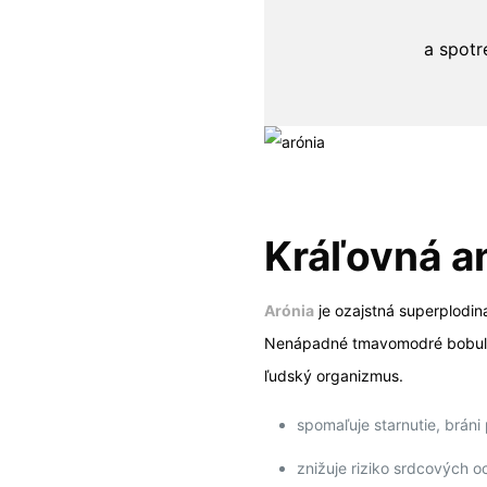
a spotr
Kráľovná a
Arónia
je ozajstná superplodina
Nenápadné tmavomodré bobule 
ľudský organizmus.
spomaľuje starnutie, brán
znižuje riziko srdcových o