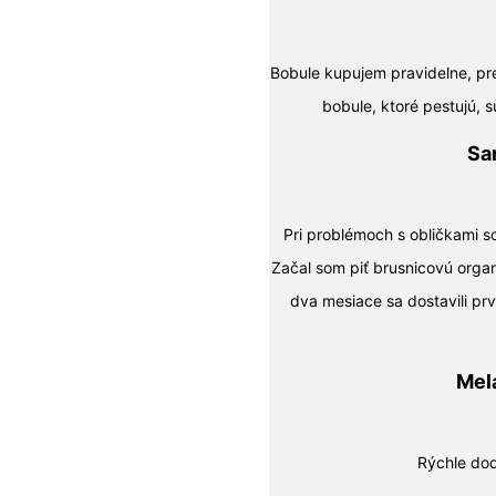
Bobule kupujem pravidelne, pr
bobule, ktoré pestujú, s
Sa
Pri problémoch s obličkami so
Začal som piť brusnicovú orga
dva mesiace sa dostavili pr
Mel
Rýchle dod