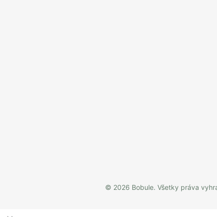
Bobule na sociálnych
sieťach