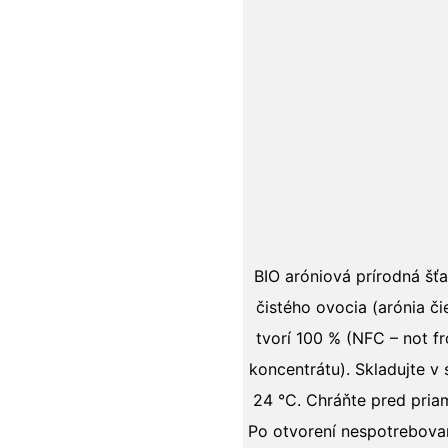
BIO aróniová prírodná šť
čistého ovocia (arónia č
tvorí 100 % (NFC – not f
koncentrátu). Skladujte v
24 °C. Chráňte pred pri
Po otvorení nespotrebova