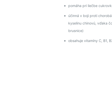
pomáha pri liečbe cukrovk
účinná v boji proti choro
kyselinu chinovú, vďaka čo
brusnice)
obsahuje vitamíny C, B1, B
PRIPI
ZD