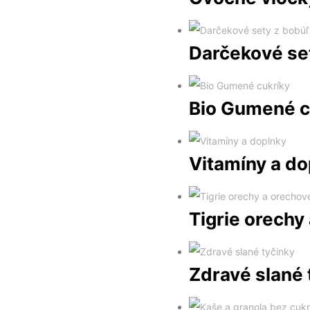
Ovocné šťav
Ovocné dže
Ovocné detsk
Smoothie
(4)
Ovocné vloč
Darčekové se