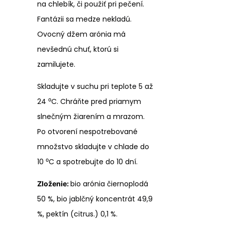
na chlebík, či použiť pri pečení.
Fantázii sa medze nekladú.
Ovocný džem arónia má
nevšednú chuť, ktorú si
zamilujete.
Skladujte v suchu pri teplote 5 až
24 ⁰C. Chráňte pred priamym
slnečným žiarením a mrazom.
Po otvorení nespotrebované
množstvo skladujte v chlade do
10 ⁰C a spotrebujte do 10 dní.
bio arónia čiernoplodá
Zloženie:
50 %, bio jablčný koncentrát 49,9
%, pektín (citrus.) 0,1 %.