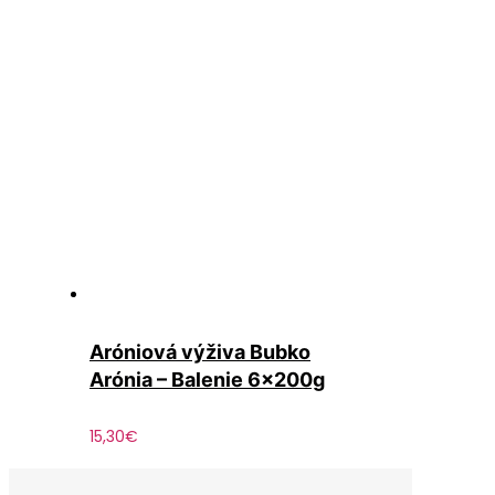
Aróniová výživa Bubko
Arónia – Balenie 6x200g
15,30
€