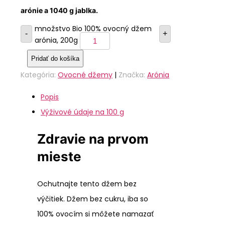
arónie a 1040 g jablka.
množstvo Bio 100% ovocný džem
-
+
arónia, 200g
Pridať do košíka
Kategória:
Ovocné džemy
|
Značka:
Arónia
Popis
Výživové údaje na 100 g
Zdravie na prvom
mieste
Ochutnajte tento džem bez
výčitiek. Džem bez cukru, iba so
100% ovocím si môžete namazať