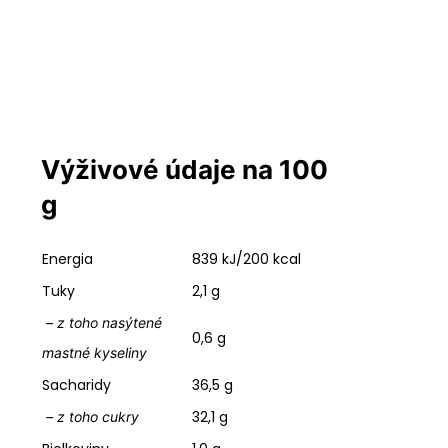
Výživové údaje na 100
g
Energia
839 kJ/200 kcal
Tuky
2,1 g
– z toho nasýtené
0,6 g
mastné kyseliny
Sacharidy
36,5 g
32,1 g
– z toho cukry