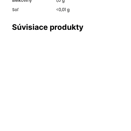
Bielkoviny
1,0 g
Soľ
<0,01 g
Súvisiace produkty