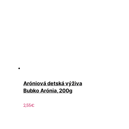
Aróniová detská výživa
Bubko Arónia, 200g
2,55
€