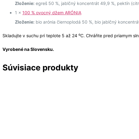
Zloženie:
egreš 50 %, jablčný koncentrát 49,9 %, pektín (citr
1 x
100 % ovocný džem ARÓNIA
Zloženie:
bio arónia čiernoplodá 50 %, bio jablčný koncentrát 
Skladujte v suchu pri teplote 5 až 24 ⁰C. Chráňte pred priamym s
Vyrobené na Slovensku.
Súvisiace produkty