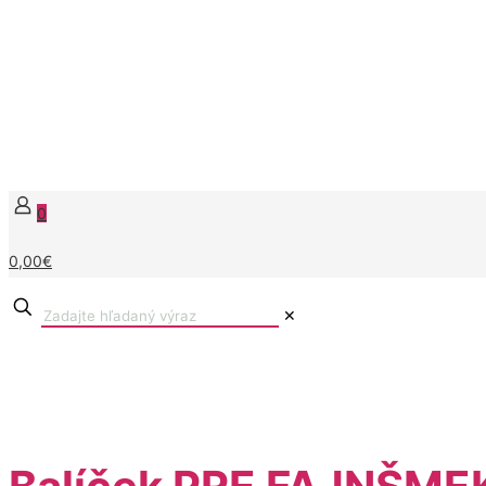
0
0,00€
✕