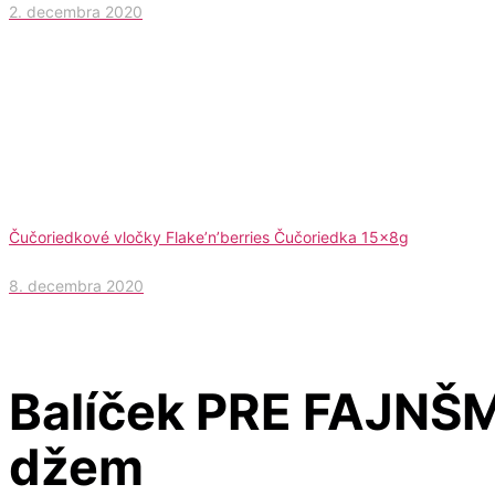
2. decembra 2020
Čučoriedkové vločky Flake’n’berries Čučoriedka 15x8g
8. decembra 2020
Balíček PRE FAJNŠ
džem