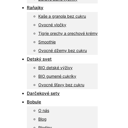
Raňajky
Kaše a granola bez cukru
Ovocné vločky
Tigrie orechy a orechové krémy
Smoothie
Ovocné džemy bez cukru
Detský svet
BIO detské výživy
BIO gumené cukríky
Ovocné šťavy bez cukru
Darčekové sety
Bobule
O nás
Blog
Plodiny