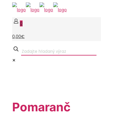
0
0,00€
✕
Pomaranč