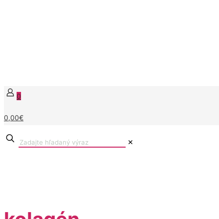
0
0,00€
✕