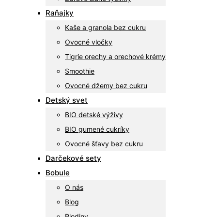
Raňajky
Kaše a granola bez cukru
Ovocné vločky
Tigrie orechy a orechové krémy
Smoothie
Ovocné džemy bez cukru
Detský svet
BIO detské výživy
BIO gumené cukríky
Ovocné šťavy bez cukru
Darčekové sety
Bobule
O nás
Blog
Plodiny