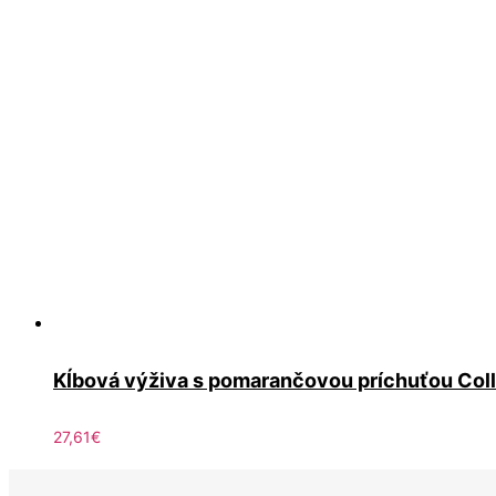
Kĺbová výživa s pomarančovou príchuťou Col
27,61
€