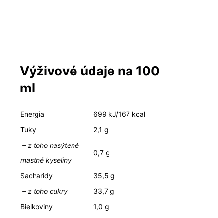
Výživové údaje na 100
ml
Energia
699 kJ/167 kcal
Tuky
2,1 g
– z toho nasýtené
0,7 g
mastné kyseliny
Sacharidy
35,5 g
– z toho cukry
33,7 g
Bielkoviny
1,0 g