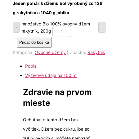
Jeden pohárik džemu bol vyrobený zo 136
g rakytníka a 1040 g jablka.
množstvo Bio 100% ovocný džem
-
+
rakytník, 200g
Pridať do košíka
Kategória:
Ovocné džemy
|
Značka:
Rakytník
Popis
Výživové údaje na 100 ml
Zdravie na prvom
mieste
Ochutnajte tento džem bez
výčitiek. Džem bez cukru, iba so
100% ovocím si môžete namazať