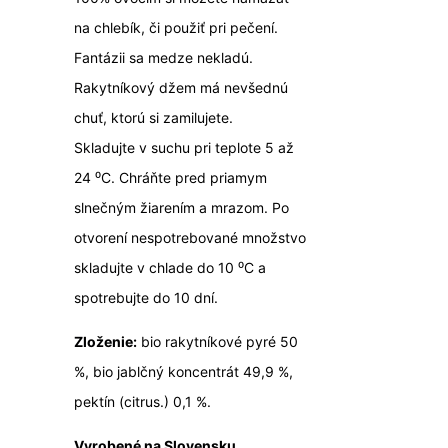
na chlebík, či použiť pri pečení.
Fantázii sa medze nekladú.
Rakytníkový džem má nevšednú
chuť, ktorú si zamilujete.
Skladujte v suchu pri teplote 5 až
24 ⁰C. Chráňte pred priamym
slnečným žiarením a mrazom. Po
otvorení nespotrebované množstvo
skladujte v chlade do 10 ⁰C a
spotrebujte do 10 dní.
Zloženie:
bio rakytníkové pyré 50
%, bio jablčný koncentrát 49,9 %,
pektín (citrus.) 0,1 %.
Vyrobené na Slovensku.