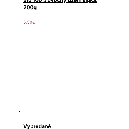
Bio 100% ovocný džem šípka,
200g
5,50
€
Vypredané