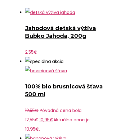
Jahodová detská výživa
Bubko Jahoda, 200g
2,55
€
100% bio brusnicová šťava
500 ml
12,55
€
Pôvodná cena bola:
12,55€.
10,95
€
Aktuálna cena je:
10,95€.