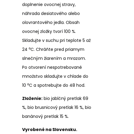
doplnenie ovocnej stravy,
náhrada desiatového alebo
olovrantového jedla. Obsah
ovocnej zložky tvorí 100 %.
Skladujte v suchu pri teplote 5 až
24 ⁰C. Chráňte pred priamym
slnečným žiarením a mrazom.
Po otvorení nespotrebované
množstvo skladujte v chlade do
10 ⁰C a spotrebujte do 48 hod.
Zloženie:
bio jablčný pretlak 69
%, bio brusnicový pretlak 16 %, bio
banánový pretlak 15 %.
Vyrobené na Slovensku.