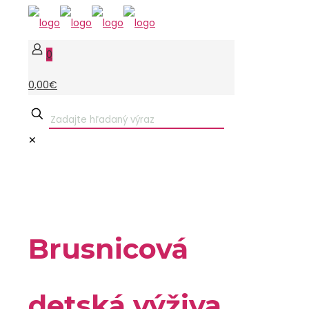
0
0,00€
✕
Brusnicová
detská výživa