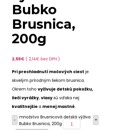
Bubko
Brusnica,
200g
2,55
€
(
2,14
€
bez DPH )
Pri prechladnutí močových ciest
je
skvelým prírodným liekom brusnica.
Okrem toho
vyživuje detskú pokožku,
lieči vyrážky
,
vlasy
sú vďaka nej
kvalitnejšie
a
menej mastné
.
množstvo Brusnicová detská výživa
-
+
Bubko Brusnica, 200g