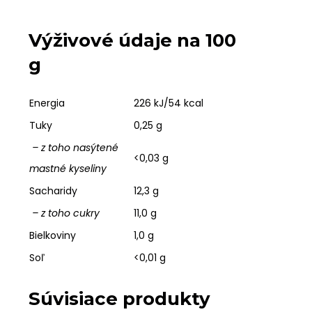
Výživové údaje na 100
g
Energia
226 kJ/54 kcal
Tuky
0,25 g
– z toho nasýtené
<0,03 g
mastné kyseliny
Sacharidy
12,3 g
– z toho cukry
11,0 g
Bielkoviny
1,0 g
Soľ
<0,01 g
Súvisiace produkty