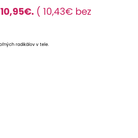
 10,95€.
(
10,43
€
bez
ľných radikálov v tele.