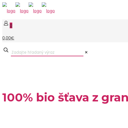
0
0,00€
✕
100% bio šťava z gra