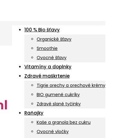
100 % Bio šťavy
Organické šťavy
Smoothie
Ovocné šťavy
Vitamíny a doplnky
Zdravé maškrtenie
Tigrie orechy a orechové krémy
BIO gumené cukríky
ml
Zdravé slané tyčinky
Raňajky
Kaše a granola bez cukru
Ovocné vločky