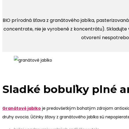
BIO prírodná šťava z granátového jablka, pasterizovaná.
concentrate, nie je vyrobené z koncentrátu). Skladujt
otvorení nespotrebo
Sladké bobuľky plné a
Granátové jablko
je predovšetkým bohatým zdrojom antioxidant
druhy ovocia. Účinky šťavy z granátového jablka sú nepopierat