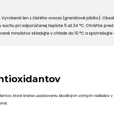
 Vyrobená len z čistého ovocia (granátové jablko). Obsah
e v suchu pri odporúčanej teplote 5 až 24 °C. Chráňte p
vané množstvo skladujte v chlade
do 10 °C a spotrebujte 
ntioxidantov
ov, ktoré bránia usadzovaniu škodlivých voľných radikálov v tel
eľné: