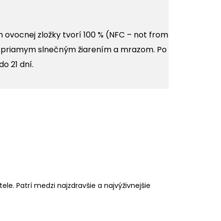
 ovocnej zložky tvorí 100 % (NFC – not from
red priamym slnečným žiarením a mrazom. Po
do 21 dní.
e. Patrí medzi najzdravšie a najvýživnejšie