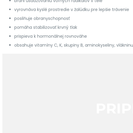
bráni usadzovaniu voľných radikálov v tele
vyrovnáva kyslé prostredie v žalúdku pre lepšie trávenie
posilňuje obranyschopnosť
pomáha stabilizovať krvný tlak
prispieva k hormonálnej rovnováhe
obsahuje vitamíny C, K, skupiny B, aminokyseliny, vláknin
PRIP