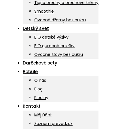
Tigrie orechy a orechové krémy
Smoothie
Ovocné džemy bez cukru
Detský svet
BIO detské výživy
BIO gumené cukríky
Ovocné šťavy bez cukru
Darčekové sety
Bobule
O nás
Blog
Plodiny
Kontakt
Môj účet
Zoznam prevádzok