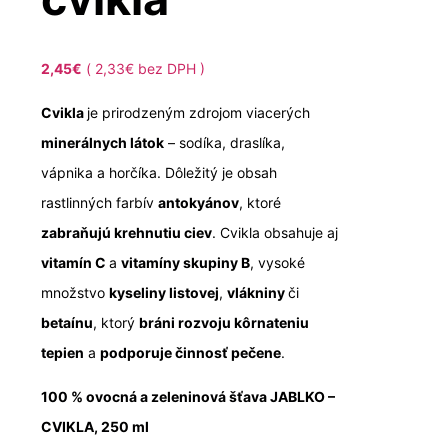
2,45
€
(
2,33
€
bez DPH )
Cvikla
je prirodzeným zdrojom viacerých
minerálnych látok
– sodíka, draslíka,
vápnika a horčíka. Dôležitý je obsah
rastlinných farbív
antokyánov
, ktoré
zabraňujú krehnutiu ciev
. Cvikla obsahuje aj
vitamín C
a
vitamíny skupiny B
, vysoké
množstvo
kyseliny listovej
,
vlákniny
či
betaínu
, ktorý
bráni rozvoju kôrnateniu
tepien
a
podporuje činnosť pečene
.
100 % ovocná a zeleninová šťava JABLKO –
CVIKLA, 250 ml