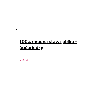
100% ovocná šťava jablko –
čučoriedky
2,45
€