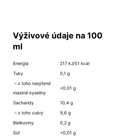
Výživové údaje na 100
ml
Energia
217 kJ/51 kcal
Tuky
0,1 g
– z toho nasýtené
<0,01 g
mastné kyseliny
Sacharidy
10,4 g
– z toho cukry
9,6 g
Bielkoviny
0,2 g
Soľ
<0,01 g