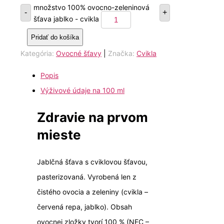
množstvo 100% ovocno-zeleninová
-
+
šťava jablko - cvikla
Pridať do košíka
Kategória:
Ovocné šťavy
|
Značka:
Cvikla
Popis
Výživové údaje na 100 ml
Zdravie na prvom
mieste
Jablčná šťava s cviklovou šťavou,
pasterizovaná. Vyrobená len z
čistého ovocia a zeleniny (cvikla –
červená repa, jablko). Obsah
ovocnej zložky tvorí 100 % (NFC –