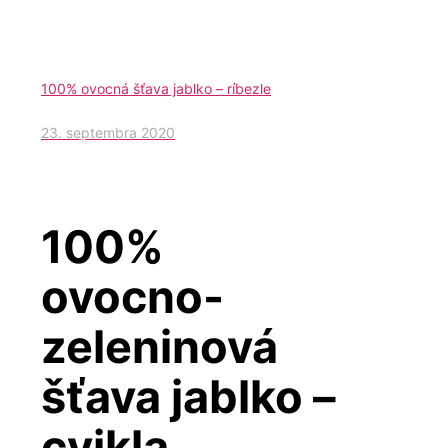
100% ovocná šťava jablko – ríbezle
23. septembra 2020
100%
ovocno-
zeleninová
šťava jablko –
cvikla