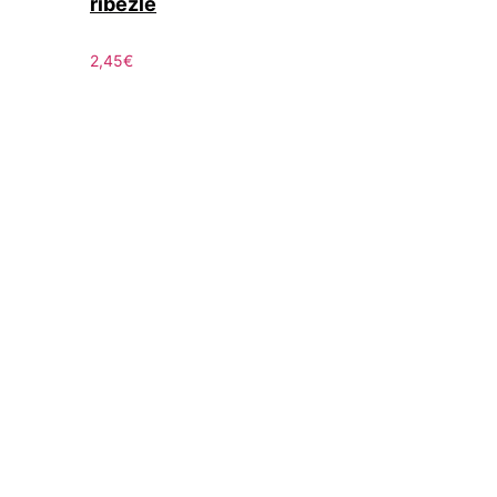
ríbezle
2,45
€