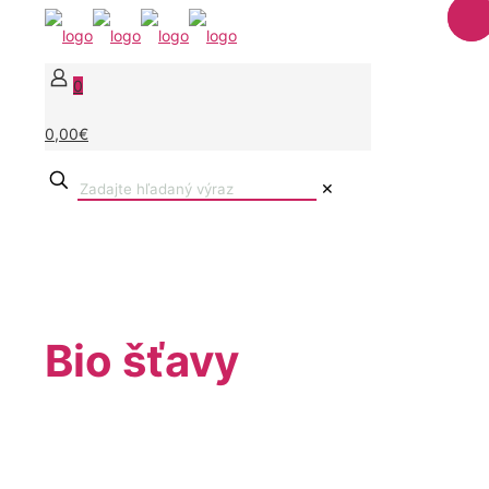
0
0,00€
✕
Bio šťavy