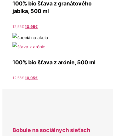
100% bio šťava z granátového
jablka, 500 ml
12,55
€
Pôvodná
10,95
€
Aktuálna
cena
cena
bola:
je:
12,55€.
10,95€.
100% bio šťava z arónie, 500 ml
12,55
€
Pôvodná
10,95
€
Aktuálna
cena
cena
bola:
je:
12,55€.
10,95€.
Bobule na sociálnych sieťach