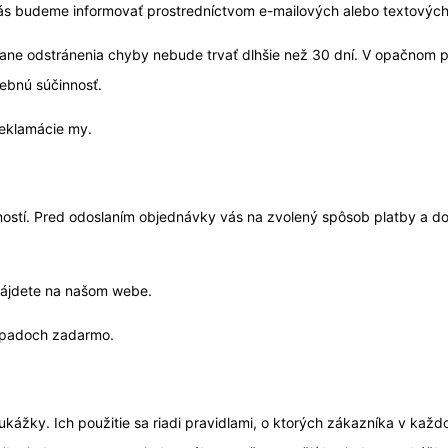
, vás budeme informovať prostredníctvom e-mailových alebo textových
ne odstránenia chyby nebude trvať dlhšie než 30 dní. V opačnom pr
rebnú súčinnosť.
reklamácie my.
ostí. Pred odoslaním objednávky vás na zvolený spôsob platby a do
nájdete na našom webe.
rípadoch zadarmo.
žky. Ich použitie sa riadi pravidlami, o ktorých zákazníka v každo