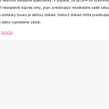
v okamihu odoslania objednávky. V prípade, že sa DPH do uzavretia 
diť nedoplatok kúpnej ceny, popr. predávajúci neodkladne zašle zák
 dodávky tovaru je daňový doklad. Daňový doklad môže predávajúci z
a alebo vypredania zásob.
y [DOCX]
.