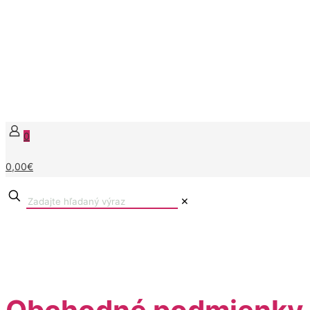
0
0,00€
✕