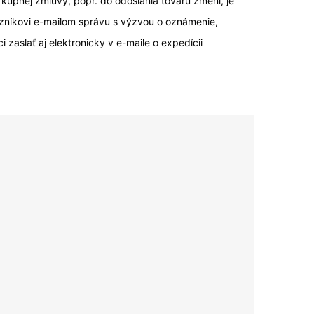
kúpnej zmluvy, popr. do odoslania tovaru zmení, je
azníkovi e-mailom správu s výzvou o oznámenie,
aslať aj elektronicky v e-maile o expedícii