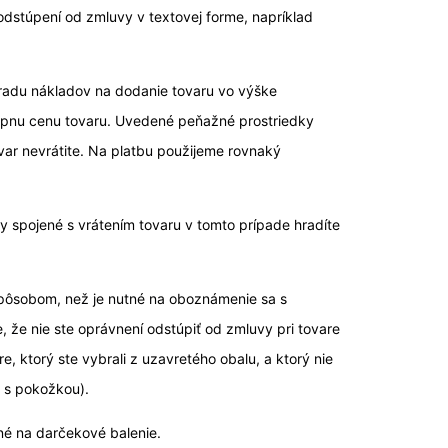
odstúpení od zmluvy v textovej forme, napríklad
hradu nákladov na dodanie tovaru vo výške
úpnu cenu tovaru. Uvedené peňažné prostriedky
ar nevrátite. Na platbu použijeme rovnaký
y spojené s vrátením tovaru v tomto prípade hradíte
spôsobom, než je nutné na oboznámenie sa s
, že nie ste oprávnení odstúpiť od zmluvy pri tovare
 ktorý ste vybrali z uzavretého obalu, a ktorý nie
u s pokožkou).
né na darčekové balenie.