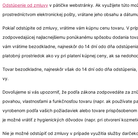
Odstúpenie od zmluvy
v pätičke webstránky. Ak využijete túto mo
prostredníctvom elektronickej pošty, vrátane jeho obsahu a dátumu
Pokiaľ odstúpite od zmluvy, vrátime vám kúpnu cenu tovaru. V prí
zodpovedajúcej najlacnejšiemu ponúkanému spôsobu dodania tovar
vám vrátime bezodkladne, najneskôr do 14 dní odo dňa odstúpeni
platobný prostriedok ako vy pri platení kúpnej ceny, ak sa nedoho
Tovar bezodkladne, najneskôr však do 14 dní odo dňa odstúpenia, z
vy.
Dovoľujeme si vás upozorniť, že podľa zákona zodpovedáte za zní
povahou, vlastnosťami a funkčnosťou tovaru (napr. ak používate par
vyrobenom podľa vašich požiadaviek alebo tovare prispôsobenom os
je možné vrátiť z hygienických dôvodov (napr. pri otvorení kozmet
Nie je možné odstúpiť od zmluvy v prípade využitia služby darčeko