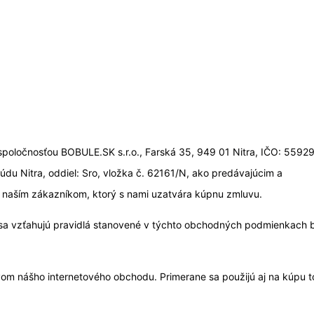
oločnosťou BOBULE.SK s.r.o., Farská 35, 949 01 Nitra, IČO: 55929
u Nitra, oddiel: Sro, vložka č. 62161/N, ako predávajúcim a
naším zákazníkom, ktorý s nami uzatvára kúpnu zmluvu.
v sa vzťahujú pravidlá stanovené v týchto obchodných podmienkach 
vom nášho internetového obchodu. Primerane sa použijú aj na kúpu t