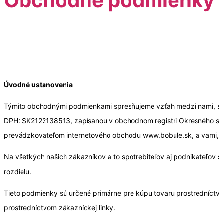
Obchodné podmienky
Úvodné ustanovenia
Týmito obchodnými podmienkami spresňujeme vzťah medzi nami, sp
DPH: SK2122138513, zapísanou v obchodnom registri Okresného súd
prevádzkovateľom internetového obchodu www.bobule.sk, a vami, 
Na všetkých našich zákazníkov a to spotrebiteľov aj podnikateľo
rozdielu.
Tieto podmienky sú určené primárne pre kúpu tovaru prostredníct
prostredníctvom zákazníckej linky.