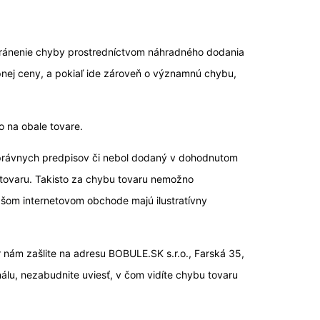
tránenie chyby prostredníctvom náhradného dodania
pnej ceny, a pokiaľ ide zároveň o významnú chybu,
 na obale tovare.
 právnych predpisov či nebol dodaný v dohodnutom
 tovaru. Takisto za chybu tovaru nemožno
šom internetovom obchode majú ilustratívny
nám zašlite na adresu BOBULE.SK s.r.o., Farská 35,
álu, nezabudnite uviesť, v čom vidíte chybu tovaru