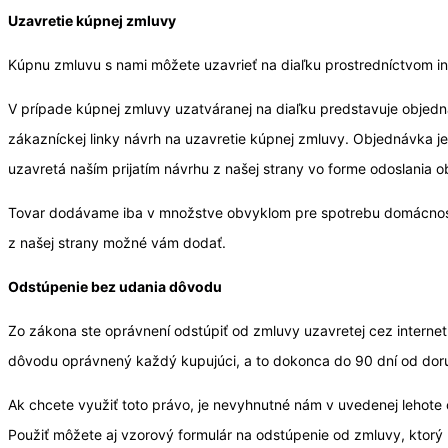
Uzavretie kúpnej zmluvy
Kúpnu zmluvu s nami môžete uzavrieť na diaľku prostredníctvom in
V prípade kúpnej zmluvy uzatváranej na diaľku predstavuje objedn
zákazníckej linky návrh na uzavretie kúpnej zmluvy. Objednávka je
uzavretá naším prijatím návrhu z našej strany vo forme odoslania
Tovar dodávame iba v množstve obvyklom pre spotrebu domácnosti.
z našej strany možné vám dodať.
Odstúpenie bez udania dôvodu
Zo zákona ste oprávnení odstúpiť od zmluvy uzavretej cez interne
dôvodu oprávnený každý kupujúci, a to dokonca do 90 dní od doru
Ak chcete využiť toto právo, je nevyhnutné nám v uvedenej lehote
Použiť môžete aj vzorový formulár na odstúpenie od zmluvy, ktorý