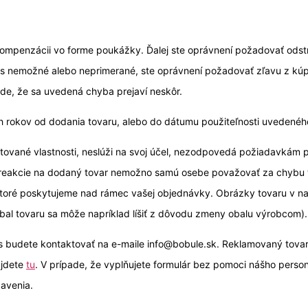
ompenzácii vo forme poukážky. Ďalej ste oprávnení požadovať ods
nás nemožné alebo neprimerané, ste oprávnení požadovať zľavu z kú
ade, že sa uvedená chyba prejaví neskôr.
 rokov od dodania tovaru, alebo do dátumu použiteľnosti uvedeného
ntované vlastnosti, neslúži na svoj účel, nezodpovedá požiadavkám
ej reakcie na dodaný tovar nemožno samú osebe považovať za chybu
toré poskytujeme nad rámec vašej objednávky. Obrázky tovaru v na
obal tovaru sa môže napríklad líšiť z dôvodu zmeny obalu výrobcom).
 budete kontaktovať na e-maile info@bobule.sk. Reklamovaný tovar 
ájdete
tu
. V prípade, že vyplňujete formulár bez pomoci nášho person
avenia.