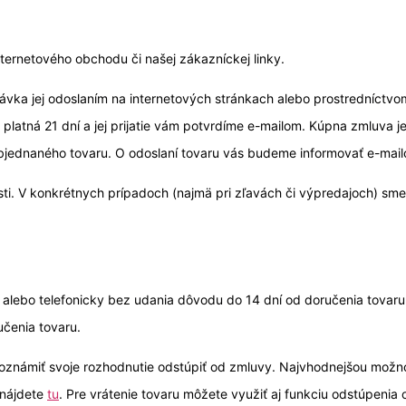
ternetového obchodu či našej zákazníckej linky.
ávka jej odoslaním na internetových stránkach alebo prostredníctvo
 platná 21 dní a jej prijatie vám potvrdíme e-mailom. Kúpna zmluva 
 objednaného tovaru. O odoslaní tovaru vás budeme informovať e-mai
 V konkrétnych prípadoch (najmä pri zľavách či výpredajoch) sme 
t alebo telefonicky bez udania dôvodu do 14 dní od doručenia tovaru
čenia tovaru.
 oznámiť svoje rozhodnutie odstúpiť od zmluvy. Najvhodnejšou možno
 nájdete
tu
. Pre vrátenie tovaru môžete využiť aj funkciu odstúpeni