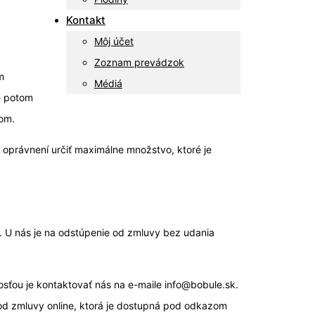
Kontakt
Môj účet
Zoznam prevádzok
m
Médiá
je potom
lom.
oprávnení určiť maximálne množstvo, ktoré je
. U nás je na odstúpenie od zmluvy bez udania
sťou je kontaktovať nás na e-maile info@bobule.sk.
a od zmluvy online, ktorá je dostupná pod odkazom