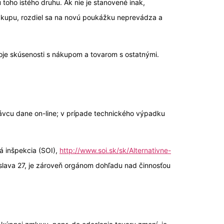
oho istého druhu. Ak nie je stanovené inak,
ákupu, rozdiel sa na novú poukážku neprevádza a
oje skúsenosti s nákupom a tovarom s ostatnými.
právcu dane on-line; v prípade technického výpadku
á inšpekcia (SOI),
http://www.soi.sk/sk/Alternativne-
tislava 27, je zároveň orgánom dohľadu nad činnosťou