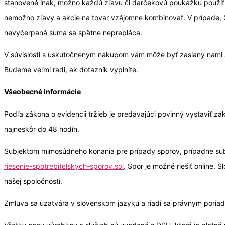
stanovené inak, možno každú zľavu či darčekovú poukážku použiť i
nemožno zľavy a akcie na tovar vzájomne kombinovať. V prípade, 
nevyčerpaná suma sa spätne neprepláca.
V súvislosti s uskutočneným nákupom vám môže byť zaslaný nami al
Budeme veľmi radi, ak dotazník vyplníte.
Všeobecné informácie
Podľa zákona o evidencii tržieb je predávajúci povinný vystaviť z
najneskôr do 48 hodín.
Subjektom mimosúdneho konania pre prípady sporov, prípadne subje
riesenie-spotrebitelskych-sporov.soi
. Spor je možné riešiť online.
našej spoločnosti.
Zmluva sa uzatvára v slovenskom jazyku a riadi sa právnym poriad