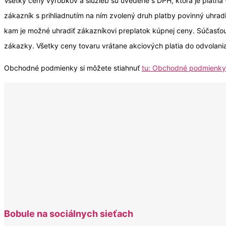
Všetky ceny výrobkov a služieb sú uvedené s DPH, ktorá je platná 
zákazník s prihliadnutím na ním zvolený druh platby povinný uhra
kam je možné uhradiť zákazníkovi preplatok kúpnej ceny. Súčasťou
zákazky. Všetky ceny tovaru vrátane akciových platia do odvolani
Obchodné podmienky si môžete stiahnuť
tu: Obchodné podmienk
Bobule na sociálnych sieťach