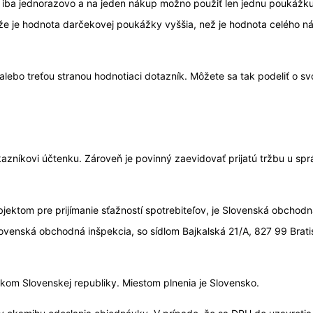
ba jednorazovo a na jeden nákup možno použiť len jednu poukážku t
že je hodnota darčekovej poukážky vyššia, než je hodnota celého n
ebo treťou stranou hodnotiaci dotazník. Môžete sa tak podeliť o sv
ákazníkovi účtenku. Zároveň je povinný zaevidovať prijatú tržbu u s
ktom pre prijímanie sťažností spotrebiteľov, je Slovenská obchodn
 Slovenská obchodná inšpekcia, so sídlom Bajkalská 21/A, 827 99 Bra
kom Slovenskej republiky. Miestom plnenia je Slovensko.