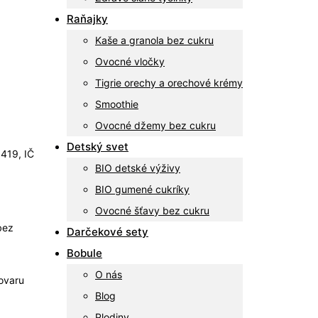
Raňajky
Kaše a granola bez cukru
Ovocné vločky
Tigrie orechy a orechové krémy
Smoothie
Ovocné džemy bez cukru
Detský svet
419, IČ
BIO detské výživy
BIO gumené cukríky
Ovocné šťavy bez cukru
bez
Darčekové sety
Bobule
O nás
ovaru
Blog
Plodiny