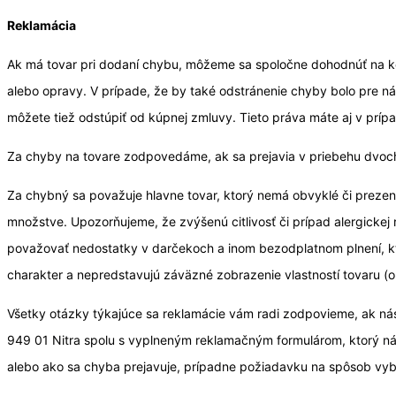
Reklamácia
Ak má tovar pri dodaní chybu, môžeme sa spoločne dohodnúť na k
alebo opravy. V prípade, že by také odstránenie chyby bolo pre 
môžete tiež odstúpiť od kúpnej zmluvy. Tieto práva máte aj v príp
Za chyby na tovare zodpovedáme, ak sa prejavia v priebehu dvoch
Za chybný sa považuje hlavne tovar, ktorý nemá obvyklé či preze
množstve. Upozorňujeme, že zvýšenú citlivosť či prípad alergick
považovať nedostatky v darčekoch a inom bezodplatnom plnení, k
charakter a nepredstavujú záväzné zobrazenie vlastností tovaru (
Všetky otázky týkajúce sa reklamácie vám radi zodpovieme, ak nás
949 01 Nitra spolu s vyplneným reklamačným formulárom, ktorý n
alebo ako sa chyba prejavuje, prípadne požiadavku na spôsob vyb